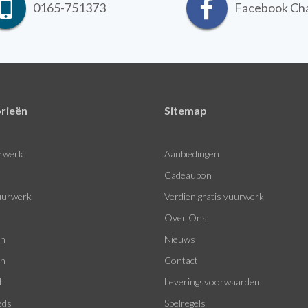
0165-751373
Facebook Ch
rieën
Sitemap
rwerk
Aanbiedingen
Cadeaubon
urwerk
Verdien gratis vuurwerk
Over Ons
en
Nieuws
en
Contact
d
Leveringsvoorwaarden
eds
Spelregels