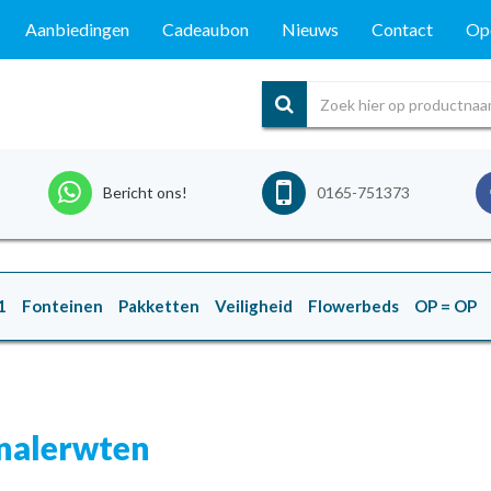
Aanbiedingen
Cadeaubon
Nieuws
Contact
Ope
Bericht ons!
0165-751373
1
Fonteinen
Pakketten
Veiligheid
Flowerbeds
OP = OP
Knalerwten