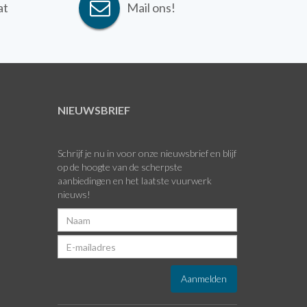
at
Mail ons!
NIEUWSBRIEF
Schrijf je nu in voor onze nieuwsbrief en blijf
op de hoogte van de scherpste
aanbiedingen en het laatste vuurwerk
nieuws!