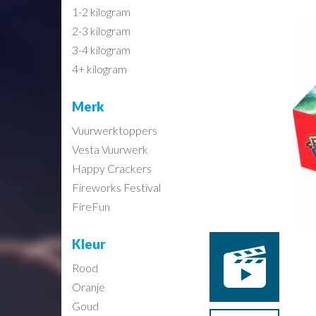
1-2 kilogram
2-3 kilogram
3-4 kilogram
4+ kilogram
Merk
Vuurwerktoppers
Vesta Vuurwerk
Happy Crackers
Fireworks Festival
FireFun
Kleur
Rood
Oranje
Goud