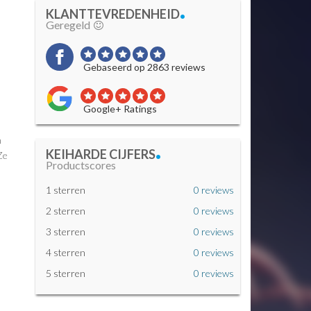
.
KLANTTEVREDENHEID
Geregeld
Gebaseerd op 2863 reviews
Google+ Ratings
.
n
KEIHARDE CIJFERS
Ze
Productscores
1 sterren
0 reviews
2 sterren
0 reviews
3 sterren
0 reviews
4 sterren
0 reviews
5 sterren
0 reviews