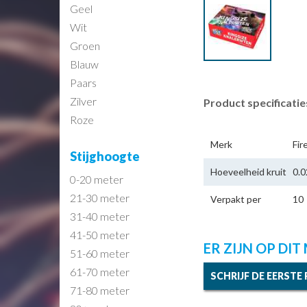
Geel
Wit
Groen
Blauw
Paars
Zilver
Product specificatie
Roze
Merk
Fir
Stijghoogte
Hoeveelheid kruit
0.0
0-20 meter
21-30 meter
Verpakt per
10
31-40 meter
41-50 meter
ER ZIJN OP DI
51-60 meter
61-70 meter
SCHRIJF DE EERSTE
71-80 meter