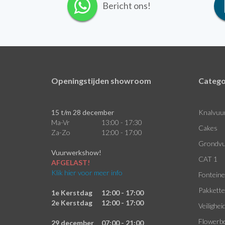
Bericht ons!
Openingstijden showroom
Catego
15 t/m 28 december
Knalvuu
Ma-Vr
13:00 - 17:30
Cakes
Za-Zo
12:00 - 17:00
Grondvu
Vuurwerkshow!
CAT 1
AFGELAST!
Klik hier voor meer info
Fontein
Pakkett
1e Kerstdag
12:00 - 17:00
2e Kerstdag
12:00 - 17:00
Veilighei
Flowerb
29 december
07:00 - 21:00