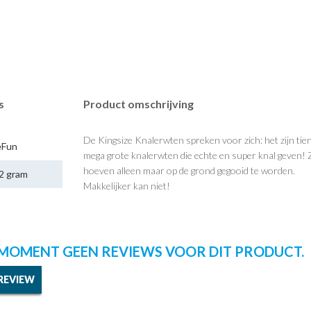
s
Product omschrijving
De Kingsize Knalerwten spreken voor zich: het zijn tie
eFun
mega grote knalerwten die echte en super knal geven! 
hoeven alleen maar op de grond gegooid te worden.
2 gram
Makkelijker kan niet!
T MOMENT GEEN REVIEWS VOOR DIT PRODUCT.
 REVIEW