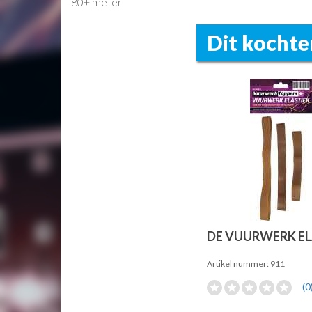
80+ meter
Dit kochte
DE VUURWERK EL
Artikel nummer: 911
(0