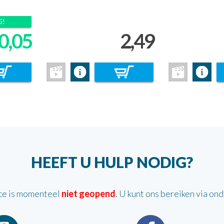
G!
0,05
2,49
HEEFT U HULP NODIG?
ce is momenteel
niet geopend
. U kunt ons bereiken via on