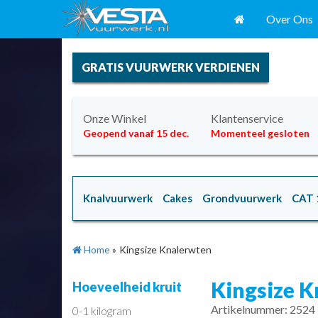
Over Ons
GRATIS VUURWERK VERDIENEN
Onze Winkel
Klantenservice
Geopend vanaf 15 dec.
Momenteel gesloten
Knalvuurwerk
Cakes
Grondvuurwerk
CAT 
Home
»
Kingsize Knalerwten
Kingsize 
Hoeveelheid kruit
Artikelnummer: 2524
0-1 kilogram