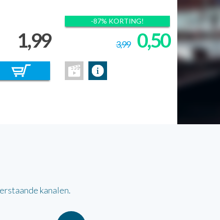
-87% KORTING!
1,99
0,50
3,99
derstaande kanalen.