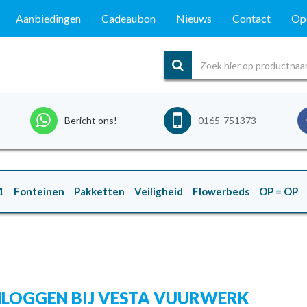
Aanbiedingen
Cadeaubon
Nieuws
Contact
Ope
Bericht ons!
0165-751373
1
Fonteinen
Pakketten
Veiligheid
Flowerbeds
OP = OP
NLOGGEN BIJ VESTA VUURWERK