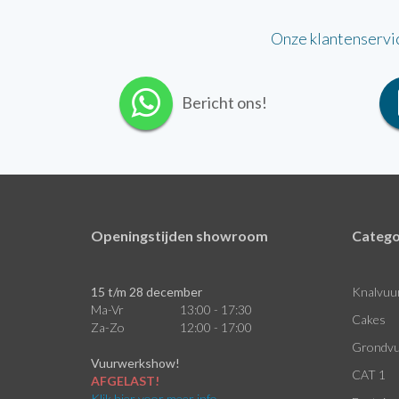
Onze klantenservi
Bericht ons!
Openingstijden showroom
Catego
15 t/m 28 december
Knalvuu
Ma-Vr
13:00 - 17:30
Cakes
Za-Zo
12:00 - 17:00
Grondvu
Vuurwerkshow!
CAT 1
AFGELAST!
Klik hier voor meer info