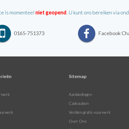
ce is momenteel
niet geopend
. U kunt ons bereiken via on
0165-751373
Facebook Ch
rieën
Sitemap
rwerk
Aanbiedingen
Cadeaubon
urwerk
Verdien gratis vuurwerk
Over Ons