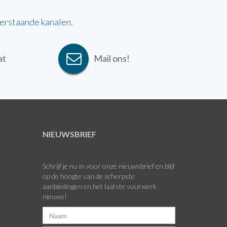
derstaande kanalen.
at
Mail ons!
NIEUWSBRIEF
Schrijf je nu in voor onze nieuwsbrief en blijf
op de hoogte van de scherpste
aanbiedingen en het laatste vuurwerk
nieuws!