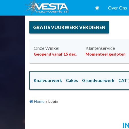
Over Ons
GRATIS VUURWERK VERDIENEN
Onze Winkel
Klantenservice
Geopend vanaf 15 dec.
Momenteel gesloten
Knalvuurwerk
Cakes
Grondvuurwerk
CAT 
Home
»
Login
I