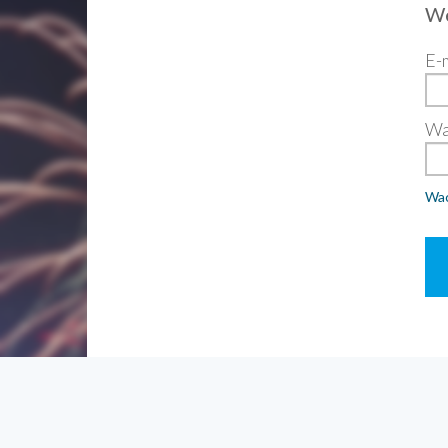
We
E-
Wa
Wac