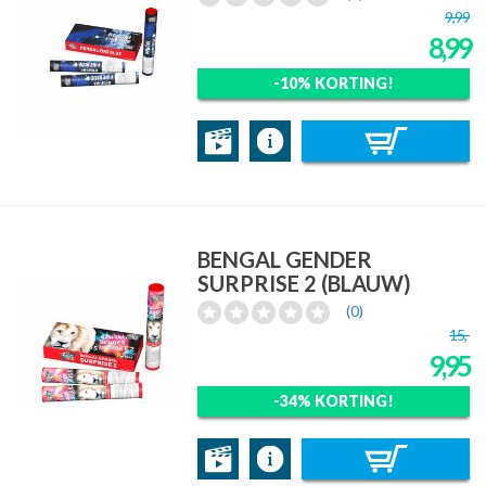
9,99
8,99
-10% KORTING!
BENGAL GENDER
SURPRISE 2 (BLAUW)
(0)
15,-
9,95
-34% KORTING!