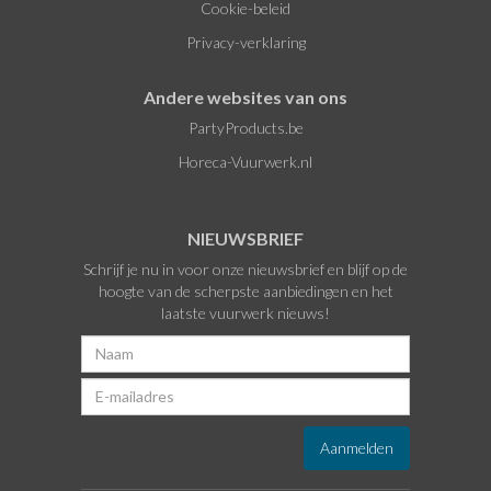
Cookie-beleid
Privacy-verklaring
Andere websites van ons
PartyProducts.be
Horeca-Vuurwerk.nl
NIEUWSBRIEF
Schrijf je nu in voor onze nieuwsbrief en blijf op de
hoogte van de scherpste aanbiedingen en het
laatste vuurwerk nieuws!