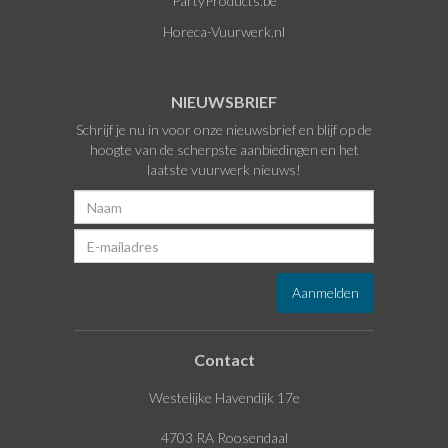
PartyProducts.be
Horeca-Vuurwerk.nl
NIEUWSBRIEF
Schrijf je nu in voor onze nieuwsbrief en blijf op de
hoogte van de scherpste aanbiedingen en het
laatste vuurwerk nieuws!
Contact
Westelijke Havendijk 17e
4703 RA Roosendaal