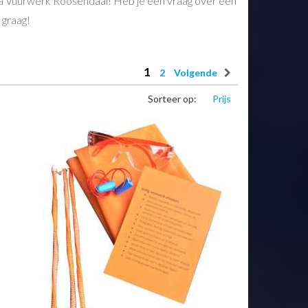
sta Vuurwerk Roosendaal! Heb je een vraag over een
 graag!
1
2
Volgende
Sorteer op:
Prijs