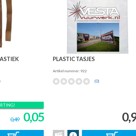
ASTIEK
PLASTIC TASJES
Artikel nummer: 922
)
(0)
ORTING!
0,05
0,
0,49