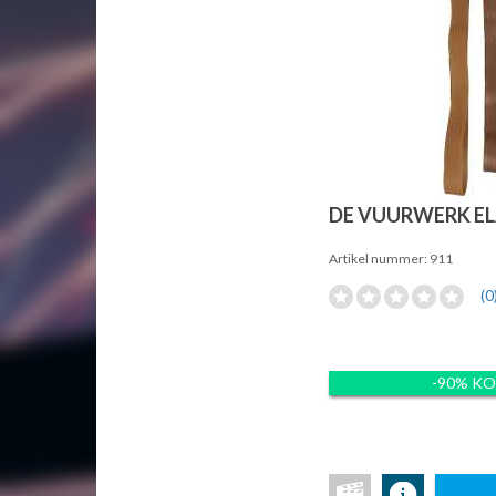
DE VUURWERK EL
Artikel nummer: 911
(0
-90% K