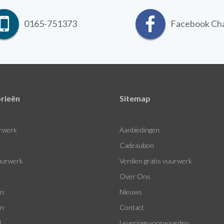
0165-751373
Facebook Ch
rieën
Sitemap
rwerk
Aanbiedingen
Cadeaubon
urwerk
Verdien gratis vuurwerk
Over Ons
en
Nieuws
en
Contact
d
Leveringsvoorwaarden