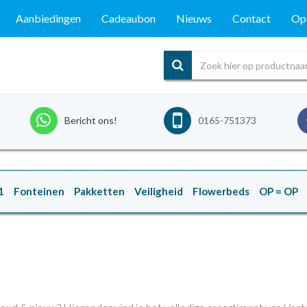
Aanbiedingen
Cadeaubon
Nieuws
Contact
Ope
Bericht ons!
0165-751373
1
Fonteinen
Pakketten
Veiligheid
Flowerbeds
OP = OP