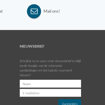
at
Mail ons!
NIEUWSBRIEF
Schrijf je nu in voor onze nieuwsbrief en blijf
op de hoogte van de scherpste
aanbiedingen en het laatste vuurwerk
nieuws!