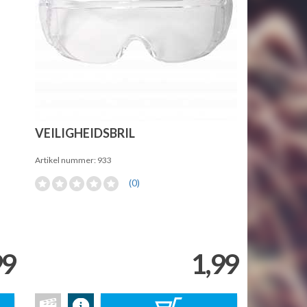
VEILIGHEIDSBRIL
Artikel nummer: 933
(0)
99
1,99