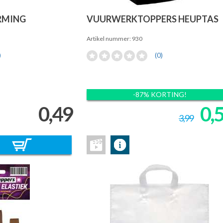
RMING
VUURWERKTOPPERS HEUPTAS
Artikel nummer: 930
)
(0)
-87% KORTING!
0,49
0,
3,99