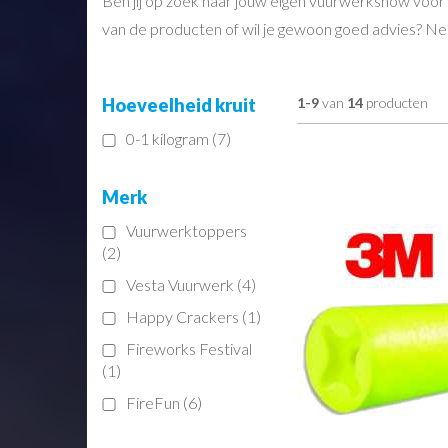
Ben jij op zoek naar jouw eigen vuurwerkshow voor
van de producten of wil je gewoon goed advies? Nee
Hoeveelheid kruit
1-9
van
14
producten
0-1 kilogram (7)
Merk
Vuurwerktoppers
(2)
Vesta Vuurwerk (4)
Happy Crackers (1)
Fireworks Festival
(1)
FireFun (6)