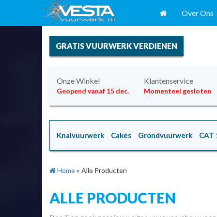
Over Ons
GRATIS VUURWERK VERDIENEN
Onze Winkel
Klantenservice
Geopend vanaf 15 dec.
Momenteel gesloten
Knalvuurwerk
Cakes
Grondvuurwerk
CAT 
Home
»
Alle Producten
ALLE PRODUCTEN