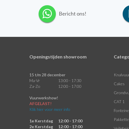
Bericht ons!
Openingstijden showroom
Catego
15 t/m 28 december
Knalvuu
Ma-Vr
13:00 - 17:30
Cakes
Za-Zo
12:00 - 17:00
Grondvu
Vuurwerkshow!
CAT 1
AFGELAST!
Klik hier voor meer info
Fontein
Pakkett
1e Kerstdag
12:00 - 17:00
2e Kerstdag
12:00 - 17:00
Veilighei