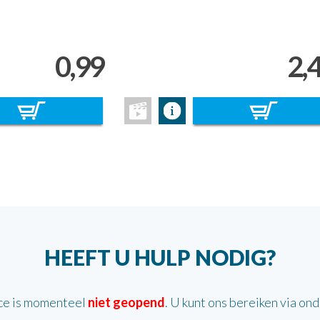
0,99
2,
HEEFT U HULP NODIG?
ce is momenteel
niet geopend
. U kunt ons bereiken via on