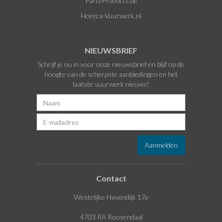
PartyProducts.be
Horeca-Vuurwerk.nl
NIEUWSBRIEF
Schrijf je nu in voor onze nieuwsbrief en blijf op de
hoogte van de scherpste aanbiedingen en het
laatste vuurwerk nieuws!
Contact
Westelijke Havendijk 17e
4703 RA Roosendaal