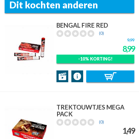
Dit kochten anderen
BENGAL FIRE RED
(0)
9,99
8,99
-10% KORTING!
TREKTOUWTJES MEGA
PACK
(0)
1,49