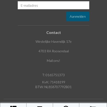
Contact
Westelijke Havendijk 17e
4703 RA Roosendaal
Mail ons!
T: 0165751373
KvK: 71418199
BTW: NL858707792B01