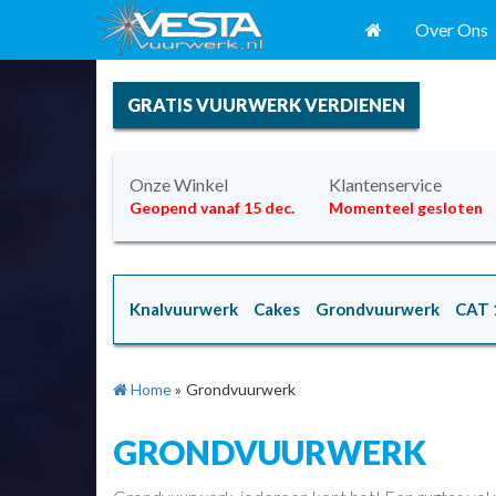
Over Ons
GRATIS VUURWERK VERDIENEN
Onze Winkel
Klantenservice
Geopend vanaf 15 dec.
Momenteel gesloten
Knalvuurwerk
Cakes
Grondvuurwerk
CAT 
Home
»
Grondvuurwerk
GRONDVUURWERK