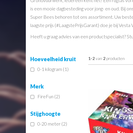
Grondvuurwerk, iedereen kent het! Een rugtas vol 
is een mooie dagbesteding voor jong- en oud. Bij on
Super Bees behoren tot ons assortiment. Uw bestel
laagste prijs (#LaagstePrijsGarant) doe je bij Vest
Heeft u graag advies van een productspecialist? St
Hoeveelheid kruit
1-2
van
2
producten
0-1 kilogram (1)
Merk
FireFun (2)
Stijghoogte
0-20 meter (2)