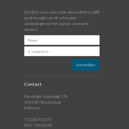
Schrijf je nu in voor onze nieuwsbrief en blijf
op de hoogte van de scherpste
aanbiedingen en het laatste vuurwerk
nieuws!
Contact
Westelijke Havendijk 17e
4703 RA Roosendaal
Mail ons!
T: 0165751373
KvK: 71418199