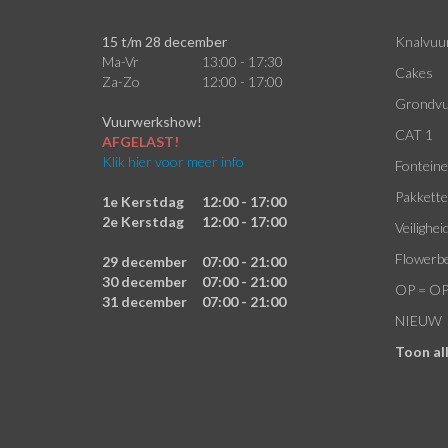
15 t/m 28 december
Knalvuu
Ma-Vr
13:00 - 17:30
Cakes
Za-Zo
12:00 - 17:00
Grondvu
Vuurwerkshow!
CAT 1
AFGELAST!
Klik hier voor meer info
Fontein
Pakkett
1e Kerstdag
12:00 - 17:00
2e Kerstdag
12:00 - 17:00
Veilighei
Flowerb
29 december
07:00 - 21:00
30 december
07:00 - 21:00
OP = O
31 december
07:00 - 21:00
NIEUW
Toon al