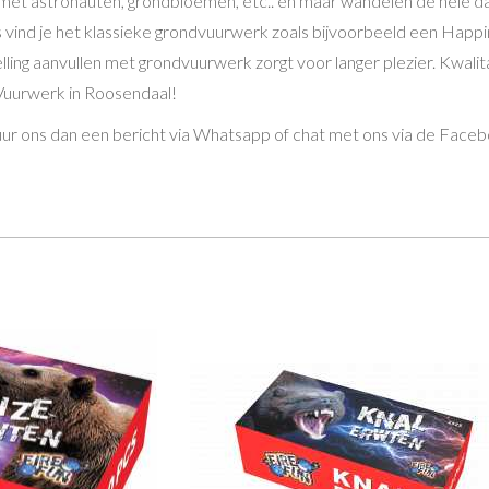
met astronauten, grondbloemen, etc.. en maar wandelen de hele da
s vind je het klassieke grondvuurwerk zoals bijvoorbeeld een Happi
ling aanvullen met grondvuurwerk zorgt voor langer plezier. Kwal
a Vuurwerk in Roosendaal!
uur ons dan een bericht via Whatsapp of chat met ons via de Facebo