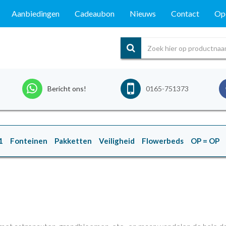
Aanbiedingen
Cadeaubon
Nieuws
Contact
Ope
Bericht ons!
0165-751373
1
Fonteinen
Pakketten
Veiligheid
Flowerbeds
OP = OP