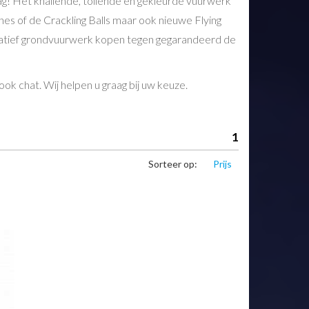
g! Het knallende, tollende en gekleurde vuurwerk
nes of de Crackling Balls maar ook nieuwe Flying
itatief grondvuurwerk kopen tegen gegarandeerd de
ok chat. Wij helpen u graag bij uw keuze.
1
Sorteer op:
Prijs