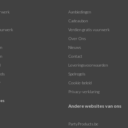
rwerk
Aanbiedingen
Cadeaubon
urwerk
Verdien gratis vuurwerk
Over Ons
en
Nieuws
en
Contact
d
Leveringsvoorwaarden
eds
Spelregels
P
Cookie-beleid
Privacy-verklaring
les
Andere websites van ons
PartyProducts.be