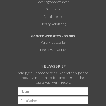
Leveringsvoorwaarden
Spelregels
Cookie-beleid
Privacy-verklaring
Andere websites van ons
PartyProducts.be
Horeca-Vuurwerk.nl
NIEUWSBRIEF
Schrijf je nu in voor onze nieuwsbrief en blijf op de
hoogte van de scherpste aanbiedingen en het
laatste vuurwerk nieuws!