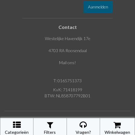
Contact
Westelijke Havendijk 17e
4703 RA Roosendaal
Mail ons!
T: 0165751373
KvK: 71418199
BTW: NL858707792B01
website door
SEDNA.software
| © 2026 Vesta Group B.V.
Categorieën
Filters
Vragen?
Winkelwagen