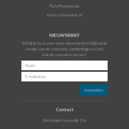
PartyProducts.be
Horeca-Vuurwerk.nl
NIEUWSBRIEF
Schrijf je nu in voor onze nieuwsbrief en blijf op de
hoogte van de scherpste aanbiedingen en het
laatste vuurwerk nieuws!
Contact
Westelijke Havendijk 17e