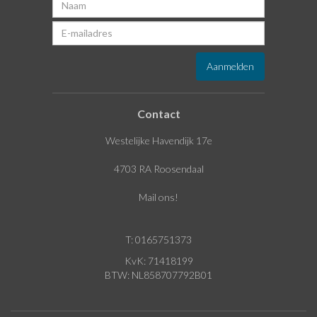
Contact
Westelijke Havendijk 17e
4703 RA Roosendaal
Mail ons!
T: 0165751373
KvK: 71418199
BTW: NL858707792B01