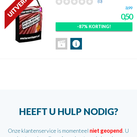
(0)
3,99
0,50
-87% KORTING!
HEEFT U HULP NODIG?
Onze klantenservice is momenteel
niet geopend
. U