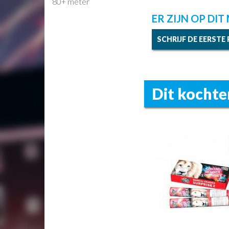
80+ meter
ER ZIJN OP DI
SCHRIJF DE EERSTE
Dit kochte