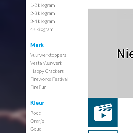
1-2 kilogram
2-3 kilogram
3-4 kilogram
4+ kilogram
Merk
Vuurwerktoppers
Vesta Vuurwerk
Happy Crackers
Fireworks Festival
FireFun
Kleur
Rood
Oranje
Goud