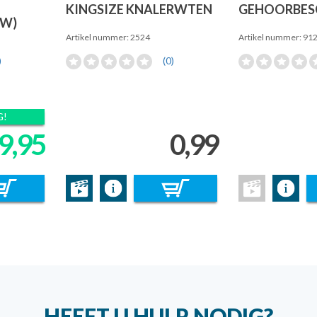
KINGSIZE KNALERWTEN
GEHOORBES
UW)
Artikel nummer: 2524
Artikel nummer: 91
)
(0)
G!
9,95
0,99
HEEFT U HULP NODIG?