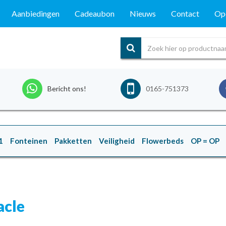
Aanbiedingen
Cadeaubon
Nieuws
Contact
Ope
Bericht ons!
0165-751373
1
Fonteinen
Pakketten
Veiligheid
Flowerbeds
OP = OP
acle