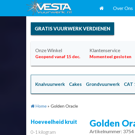
Over Ons
GRATIS VUURWERK VERDIENEN
Onze Winkel
Klantenservice
Geopend vanaf 15 dec.
Momenteel gesloten
Knalvuurwerk
Cakes
Grondvuurwerk
CAT 
Home
»
Golden Oracle
Golden Or
Hoeveelheid kruit
Artikelnummer: 3754
0-1 kilogram