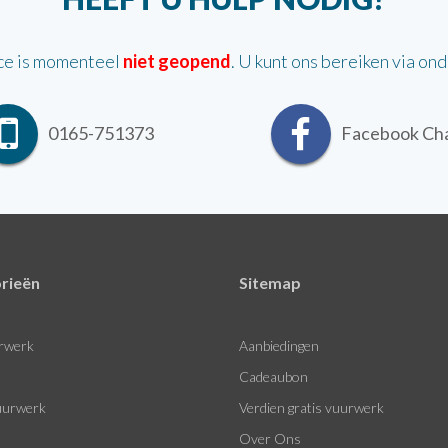
ce is momenteel
niet geopend
. U kunt ons bereiken via on
0165-751373
Facebook Ch
rieën
Sitemap
rwerk
Aanbiedingen
Cadeaubon
urwerk
Verdien gratis vuurwerk
Over Ons