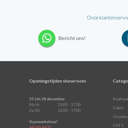
Onze klantenservi
Bericht ons!
Openingstijden showroom
Catego
15 t/m 28 december
Knalvuu
Ma-Vr
13:00 - 17:30
Cakes
Za-Zo
12:00 - 17:00
Grondvu
Vuurwerkshow!
CAT 1
AFGELAST!