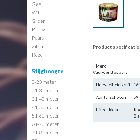
Geel
Wit
Groen
Blauw
Paars
Zilver
Product specificatie
Roze
Merk
Stijghoogte
Vuurwerktoppers
0-20 meter
Hoeveelheid kruit
460
21-30 meter
Aantal schoten
59
31-40 meter
41-50 meter
Effect kleur
Ro
51-60 meter
Bl
61-70 meter
71-80 meter