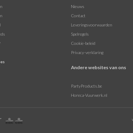
en
Nieuws
en
Contact
d
Leveringsvoorwaarden
eds
Spelregels
P
Cookie-beleid
Privacy-verklaring
les
Andere websites van ons
PartyProducts.be
Horeca-Vuurwerk.nl