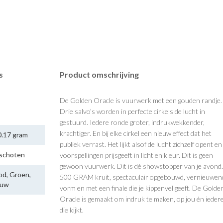
s
Product omschrijving
De Golden Oracle is vuurwerk met een gouden randje.
Drie salvo’s worden in perfecte cirkels de lucht in
gestuurd. Iedere ronde groter, indrukwekkender,
krachtiger. En bij elke cirkel een nieuw effect dat het
.17 gram
publiek verrast. Het lijkt alsof de lucht zichzelf opent en
 schoten
voorspellingen prijsgeeft in licht en kleur. Dit is geen
gewoon vuurwerk. Dit is dé showstopper van je avond.
od, Groen,
500 GRAM kruit, spectaculair opgebouwd, vernieuwend
auw
vorm en met een finale die je kippenvel geeft. De Golde
Oracle is gemaakt om indruk te maken, op jou én ieder
die kijkt.