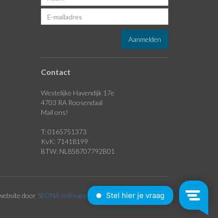
Contact
Westelijke Havendijk 17e
4703 RA Roosendaal
Mail ons!
T: 0165751373
KvK: 71418199
BTW: NL858707792B01
website door
SEDNA.software
| © 2026 Vesta Group B.V.