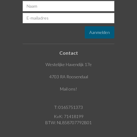
Contact
Westelijke Havendijk 17e
4703 RA Roosendaal
Mail ons!
T: 0165751373
KvK: 71418199
BTW: NL858707792B01