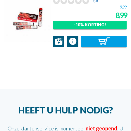
(0)
9,99
8,99
-10% KORTING!
HEEFT U HULP NODIG?
Onze klantenservice is momenteel
niet geopend
. U