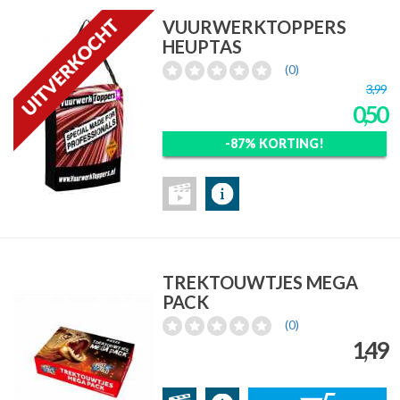
VUURWERKTOPPERS
HEUPTAS
(0)
3,99
0,50
-87% KORTING!
TREKTOUWTJES MEGA
PACK
(0)
1,49