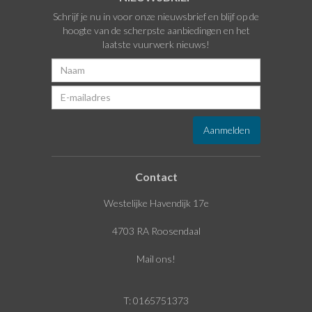
Schrijf je nu in voor onze nieuwsbrief en blijf op de
hoogte van de scherpste aanbiedingen en het
laatste vuurwerk nieuws!
Contact
Westelijke Havendijk 17e
4703 RA Roosendaal
Mail ons!
T: 0165751373