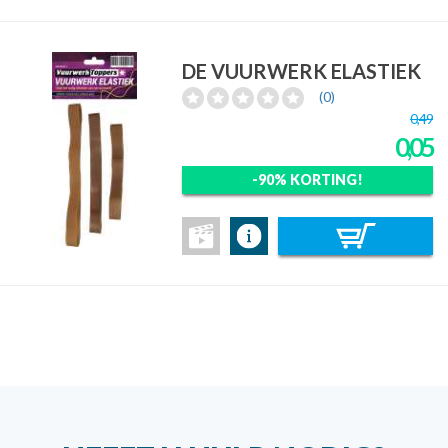
DE VUURWERK ELASTIEK
(0)
0,49
0,05
-90% KORTING!