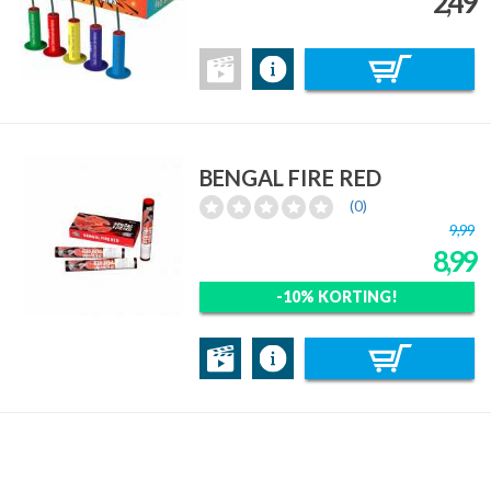
2,49
BENGAL FIRE RED
(0)
9,99
8,99
-10% KORTING!