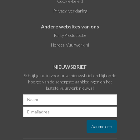
Cookie-beleid
Privacy-verklaring
Andere websites van ons
PartyProducts.be
Horeca-Vuurwerk.nl
NIEUWSBRIEF
Schrijf je nu in voor onze nieuwsbrief en blijf op de
hoogte van de scherpste aanbiedingen en het
laatste vuurwerk nieuws!