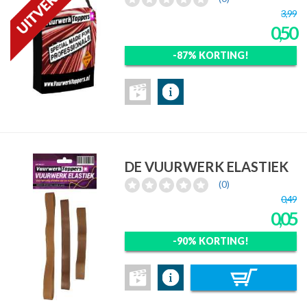
3,99
0,50
-87% KORTING!
DE VUURWERK ELASTIEK
(0)
0,49
0,05
-90% KORTING!