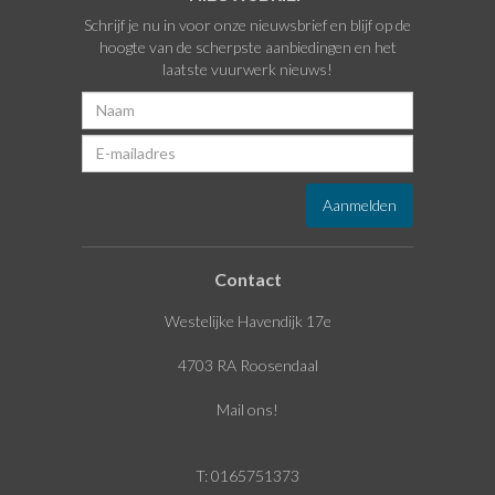
Schrijf je nu in voor onze nieuwsbrief en blijf op de
hoogte van de scherpste aanbiedingen en het
laatste vuurwerk nieuws!
Contact
Westelijke Havendijk 17e
4703 RA Roosendaal
Mail ons!
T: 0165751373