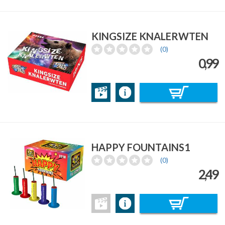
KINGSIZE KNALERWTEN
(0)
0,99
HAPPY FOUNTAINS1
(0)
2,49