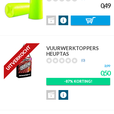
0,49
VUURWERKTOPPERS
HEUPTAS
(0)
3,99
0,50
-87% KORTING!