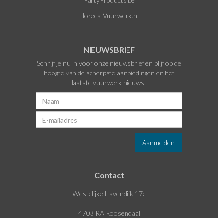
PartyProducts.be
Horeca-Vuurwerk.nl
NIEUWSBRIEF
Schrijf je nu in voor onze nieuwsbrief en blijf op de
hoogte van de scherpste aanbiedingen en het
laatste vuurwerk nieuws!
Contact
Westelijke Havendijk 17e
4703 RA Roosendaal