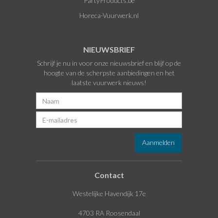
PartyProducts.be
Horeca-Vuurwerk.nl
NIEUWSBRIEF
Schrijf je nu in voor onze nieuwsbrief en blijf op de
hoogte van de scherpste aanbiedingen en het
laatste vuurwerk nieuws!
Contact
Westelijke Havendijk 17e
4703 RA Roosendaal