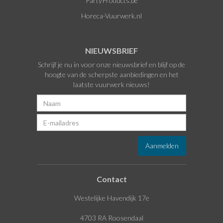
PartyProducts.be
Horeca-Vuurwerk.nl
NIEUWSBRIEF
Schrijf je nu in voor onze nieuwsbrief en blijf op de
hoogte van de scherpste aanbiedingen en het
laatste vuurwerk nieuws!
Contact
Westelijke Havendijk 17e
4703 RA Roosendaal