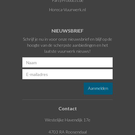
PartyProducts.be
Horeca-Vuurwerk.nl
NIEUWSBRIEF
Schrijf je nu in voor onze nieuwsbrief en blijf op de
hoogte van de scherpste aanbiedingen en het
laatste vuurwerk nieuws!
Contact
Westelijke Havendijk 17e
4703 RA Roosendaal