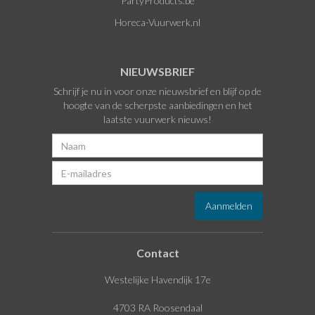
PartyProducts.be
Horeca-Vuurwerk.nl
NIEUWSBRIEF
Schrijf je nu in voor onze nieuwsbrief en blijf op de
hoogte van de scherpste aanbiedingen en het
laatste vuurwerk nieuws!
Contact
Westelijke Havendijk 17e
4703 RA Roosendaal