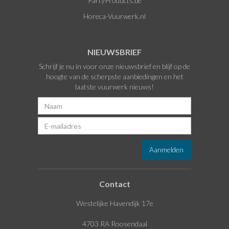
PartyProducts.be
Horeca-Vuurwerk.nl
NIEUWSBRIEF
Schrijf je nu in voor onze nieuwsbrief en blijf op de
hoogte van de scherpste aanbiedingen en het
laatste vuurwerk nieuws!
Contact
Westelijke Havendijk 17e
4703 RA Roosendaal