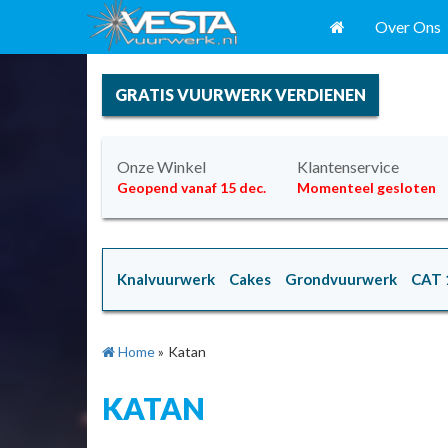
Over Ons
GRATIS VUURWERK VERDIENEN
Onze Winkel
Klantenservice
Geopend vanaf 15 dec.
Momenteel gesloten
Knalvuurwerk
Cakes
Grondvuurwerk
CAT 
Home
»
Katan
KATAN