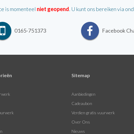
ce is momenteel
niet geopend
. U kunt ons bereiken via on
0165-751373
Facebook Ch
rieën
Sitemap
rwerk
Aanbiedingen
Cadeaubon
urwerk
Verdien gratis vuurwerk
Over Ons
en
Nieuws