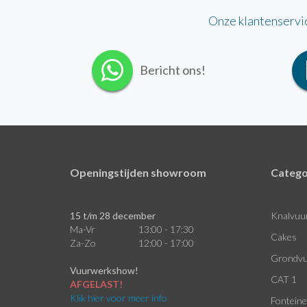
Onze klantenservi
Bericht ons!
Openingstijden showroom
Catego
15 t/m 28 december
Knalvuu
Ma-Vr
13:00 - 17:30
Cakes
Za-Zo
12:00 - 17:00
Grondvu
Vuurwerkshow!
CAT 1
AFGELAST!
Klik hier voor meer info
Fontein