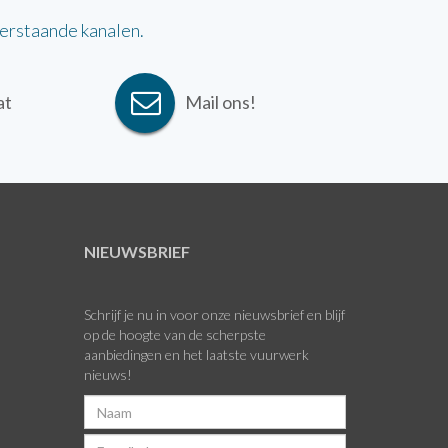
derstaande kanalen.
at
Mail ons!
NIEUWSBRIEF
Schrijf je nu in voor onze nieuwsbrief en blijf
op de hoogte van de scherpste
aanbiedingen en het laatste vuurwerk
nieuws!