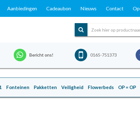
Aanbiedingen
Cadeaubon
Nieuws
Contact
Ope
Bericht ons!
0165-751373
1
Fonteinen
Pakketten
Veiligheid
Flowerbeds
OP = OP